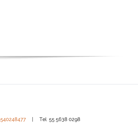
5
540248477
| Tel 55 5638 0298